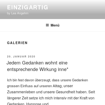
Zum
EINZIGARTIG
Inhalt
by Lea Angehrn
springen
Menü
GALERIEN
VERÖFFENTLICHT
20. JANUAR 2020
AM
Jedem Gedanken wohnt eine
entsprechende Wirkung inne*
Ich bin fest davon überzeugt, dass unsere Gedanken
ag, unse
r
grossen Einfluss auf unseren Allt
Zusammenleben und unsere Gesundheit haben. Seit
längerer Zeit setze ich mich intensiv mit der Kraft von
Gedanken, Hypnose und