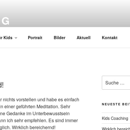
IG
r Kids
Portrait
Bilder
Aktuell
Kontakt
Suche
d!
nach:
r nichts vorstellen und habe es einfach
NEUESTE BE
in einer geführten Meditation. Sehr
ene Gedanke im Unterbewusstsein
Kids Coaching
nn ich sehr empfehlen. Es sind immer
lich. Wirklich bereichernd!
Wirklich bereic