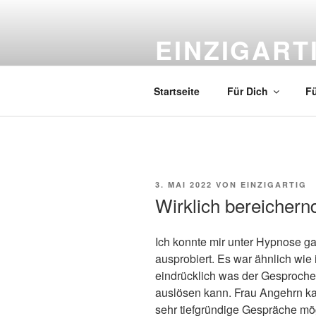
Zum
Inhalt
EINZIGART
springen
by Lea Angehrn
Startseite
Für Dich
Fü
VERÖFFENTLICHT
3. MAI 2022
VON
EINZIGARTIG
AM
Wirklich bereichern
Ich konnte mir unter Hypnose ga
ausprobiert. Es war ähnlich wie 
eindrücklich was der Gesproch
auslösen kann. Frau Angehrn ka
sehr tiefgründige Gespräche mög