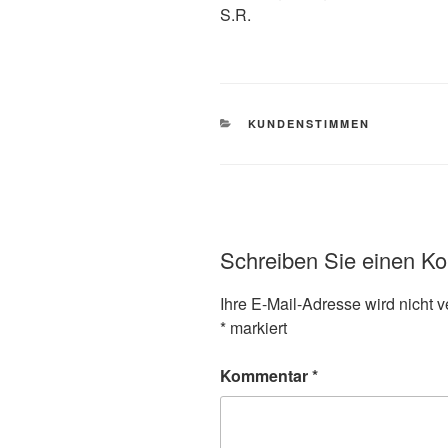
S.R.
KATEGORIEN
KUNDENSTIMMEN
Schreiben Sie einen K
Ihre E-Mail-Adresse wird nicht ve
*
markiert
Kommentar
*