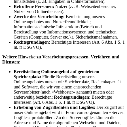
Inhaltsdaten (z. .B. Eingaben in Onlineformularen).
Betroffene Personen:
Nutzer (z. .B. Webseitenbesucher,
Nutzer von Onlinediensten).
Zwecke der Verarbeitung:
Bereitstellung unseres
Onlineangebotes und Nutzerfreundlichkeit;
Informationstechnische Infrastruktur (Betrieb und
Bereitstellung von Informationssystemen und technischen
Geräten (Computer, Server etc.).). Sicherheitsmaßnahmen.
Rechtsgrundlagen:
Berechtigte Interessen (Art. 6 Abs. 1 S. 1
lit. f) DSGVO).
Weitere Hinweise zu Verarbeitungsprozessen, Verfahren und
Diensten:
Bereitstellung Onlineangebot auf gemietetem
Speicherplatz:
Für die Bereitstellung unseres
Onlineangebotes nutzen wir Speicherplatz, Rechenkapazität
und Software, die wir von einem entsprechenden
Serveranbieter (auch «Webhoster» genannt) mieten oder
anderweitig beziehen;
Rechtsgrundlagen:
Berechtigte
Interessen (Art. 6 Abs. 1 S. 1 lit. f) DSGVO).
Erhebung von Zugriffsdaten und Logfiles:
Der Zugriff auf
unser Onlineangebot wird in Form von so genannten «Server-
Logfiles» protokolliert. Zu den Serverlogfiles können die
Adresse und Name der abgerufenen Webseiten und Dateien,