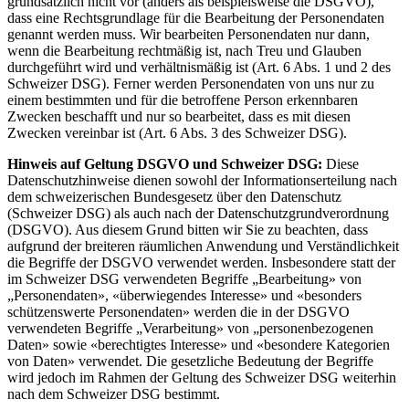
grundsätzlich nicht vor (anders als beispielsweise die DSGVO),
dass eine Rechtsgrundlage für die Bearbeitung der Personendaten
genannt werden muss. Wir bearbeiten Personendaten nur dann,
wenn die Bearbeitung rechtmäßig ist, nach Treu und Glauben
durchgeführt wird und verhältnismäßig ist (Art. 6 Abs. 1 und 2 des
Schweizer DSG). Ferner werden Personendaten von uns nur zu
einem bestimmten und für die betroffene Person erkennbaren
Zwecken beschafft und nur so bearbeitet, dass es mit diesen
Zwecken vereinbar ist (Art. 6 Abs. 3 des Schweizer DSG).
Hinweis auf Geltung DSGVO und Schweizer DSG:
Diese
Datenschutzhinweise dienen sowohl der Informationserteilung nach
dem schweizerischen Bundesgesetz über den Datenschutz
(Schweizer DSG) als auch nach der Datenschutzgrundverordnung
(DSGVO). Aus diesem Grund bitten wir Sie zu beachten, dass
aufgrund der breiteren räumlichen Anwendung und Verständlichkeit
die Begriffe der DSGVO verwendet werden. Insbesondere statt der
im Schweizer DSG verwendeten Begriffe „Bearbeitung» von
„Personendaten», «überwiegendes Interesse» und «besonders
schützenswerte Personendaten» werden die in der DSGVO
verwendeten Begriffe „Verarbeitung» von „personenbezogenen
Daten» sowie «berechtigtes Interesse» und «besondere Kategorien
von Daten» verwendet. Die gesetzliche Bedeutung der Begriffe
wird jedoch im Rahmen der Geltung des Schweizer DSG weiterhin
nach dem Schweizer DSG bestimmt.