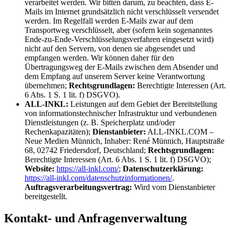
verarbeitet werden. Wir bitten darum, zu beachten, dass E-
Mails im Internet grundsätzlich nicht verschlüsselt versendet
werden. Im Regelfall werden E-Mails zwar auf dem
Transportweg verschlüsselt, aber (sofern kein sogenanntes
Ende-zu-Ende-Verschlüsselungsverfahren eingesetzt wird)
nicht auf den Servern, von denen sie abgesendet und
empfangen werden. Wir können daher für den
Übertragungsweg der E-Mails zwischen dem Absender und
dem Empfang auf unserem Server keine Verantwortung
übernehmen;
Rechtsgrundlagen:
Berechtigte Interessen (Art.
6 Abs. 1 S. 1 lit. f) DSGVO).
ALL-INKL:
Leistungen auf dem Gebiet der Bereitstellung
von informationstechnischer Infrastruktur und verbundenen
Dienstleistungen (z. B. Speicherplatz und/oder
Rechenkapazitäten);
Dienstanbieter:
ALL-INKL.COM –
Neue Medien Münnich, Inhaber: René Münnich, Hauptstraße
68, 02742 Friedersdorf, Deutschland;
Rechtsgrundlagen:
Berechtigte Interessen (Art. 6 Abs. 1 S. 1 lit. f) DSGVO);
Website:
https://all-inkl.com/
;
Datenschutzerklärung:
https://all-inkl.com/datenschutzinformationen/
.
Auftragsverarbeitungsvertrag:
Wird vom Dienstanbieter
bereitgestellt.
Kontakt- und Anfragenverwaltung