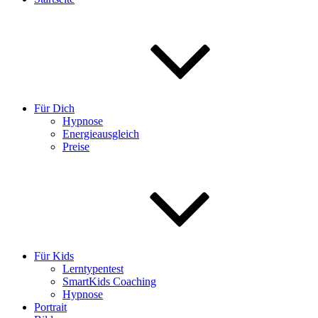
Für Dich
Hypnose
Energieausgleich
Preise
Für Kids
Lerntypentest
SmartKids Coaching
Hypnose
Portrait