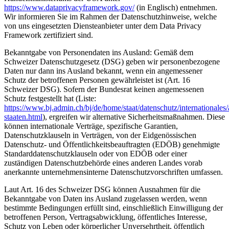
https://www.dataprivacyframework.gov/
(in Englisch) entnehmen.
Wir informieren Sie im Rahmen der Datenschutzhinweise, welche
von uns eingesetzten Diensteanbieter unter dem Data Privacy
Framework zertifiziert sind.
Bekanntgabe von Personendaten ins Ausland: Gemäß dem
Schweizer Datenschutzgesetz (DSG) geben wir personenbezogene
Daten nur dann ins Ausland bekannt, wenn ein angemessener
Schutz der betroffenen Personen gewährleistet ist (Art. 16
Schweizer DSG). Sofern der Bundesrat keinen angemessenen
Schutz festgestellt hat (Liste:
https://www.bj.admin.ch/bj/de/home/staat/datenschutz/internationale
staaten.html
), ergreifen wir alternative Sicherheitsmaßnahmen. Diese
können internationale Verträge, spezifische Garantien,
Datenschutzklauseln in Verträgen, von der Eidgenössischen
Datenschutz- und Öffentlichkeitsbeauftragten (EDÖB) genehmigte
Standarddatenschutzklauseln oder von EDÖB oder einer
zuständigen Datenschutzbehörde eines anderen Landes vorab
anerkannte unternehmensinterne Datenschutzvorschriften umfassen.
Laut Art. 16 des Schweizer DSG können Ausnahmen für die
Bekanntgabe von Daten ins Ausland zugelassen werden, wenn
bestimmte Bedingungen erfüllt sind, einschließlich Einwilligung der
betroffenen Person, Vertragsabwicklung, öffentliches Interesse,
Schutz von Leben oder körperlicher Unversehrtheit, öffentlich