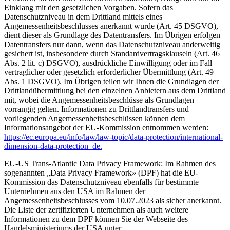
Einklang mit den gesetzlichen Vorgaben. Sofern das
Datenschutzniveau in dem Drittland mittels eines
Angemessenheitsbeschlusses anerkannt wurde (Art. 45 DSGVO),
dient dieser als Grundlage des Datentransfers. Im Übrigen erfolgen
Datentransfers nur dann, wenn das Datenschutzniveau anderweitig
gesichert ist, insbesondere durch Standardvertragsklauseln (Art. 46
Abs. 2 lit. c) DSGVO), ausdrückliche Einwilligung oder im Fall
vertraglicher oder gesetzlich erforderlicher Übermittlung (Art. 49
Abs. 1 DSGVO). Im Übrigen teilen wir Ihnen die Grundlagen der
Drittlandübermittlung bei den einzelnen Anbietern aus dem Drittland
mit, wobei die Angemessenheitsbeschlüsse als Grundlagen
vorrangig gelten. Informationen zu Drittlandtransfers und
vorliegenden Angemessenheitsbeschlüssen können dem
Informationsangebot der EU-Kommission entnommen werden:
https://ec.europa.eu/info/law/law-topic/data-protection/international-
dimension-data-protection_de.
EU-US Trans-Atlantic Data Privacy Framework: Im Rahmen des
sogenannten „Data Privacy Framework» (DPF) hat die EU-
Kommission das Datenschutzniveau ebenfalls für bestimmte
Unternehmen aus den USA im Rahmen der
Angemessenheitsbeschlusses vom 10.07.2023 als sicher anerkannt.
Die Liste der zertifizierten Unternehmen als auch weitere
Informationen zu dem DPF können Sie der Webseite des
Handelsministeriums der USA unter