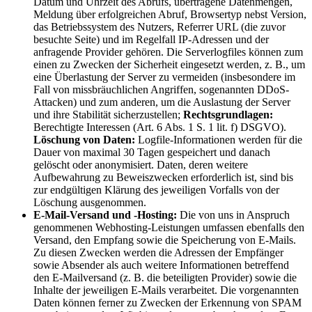
Datum und Uhrzeit des Abrufs, übertragene Datenmengen,
Meldung über erfolgreichen Abruf, Browsertyp nebst Version,
das Betriebssystem des Nutzers, Referrer URL (die zuvor
besuchte Seite) und im Regelfall IP-Adressen und der
anfragende Provider gehören. Die Serverlogfiles können zum
einen zu Zwecken der Sicherheit eingesetzt werden, z. B., um
eine Überlastung der Server zu vermeiden (insbesondere im
Fall von missbräuchlichen Angriffen, sogenannten DDoS-
Attacken) und zum anderen, um die Auslastung der Server
und ihre Stabilität sicherzustellen;
Rechtsgrundlagen:
Berechtigte Interessen (Art. 6 Abs. 1 S. 1 lit. f) DSGVO).
Löschung von Daten:
Logfile-Informationen werden für die
Dauer von maximal 30 Tagen gespeichert und danach
gelöscht oder anonymisiert. Daten, deren weitere
Aufbewahrung zu Beweiszwecken erforderlich ist, sind bis
zur endgültigen Klärung des jeweiligen Vorfalls von der
Löschung ausgenommen.
E-Mail-Versand und -Hosting:
Die von uns in Anspruch
genommenen Webhosting-Leistungen umfassen ebenfalls den
Versand, den Empfang sowie die Speicherung von E-Mails.
Zu diesen Zwecken werden die Adressen der Empfänger
sowie Absender als auch weitere Informationen betreffend
den E-Mailversand (z. B. die beteiligten Provider) sowie die
Inhalte der jeweiligen E-Mails verarbeitet. Die vorgenannten
Daten können ferner zu Zwecken der Erkennung von SPAM